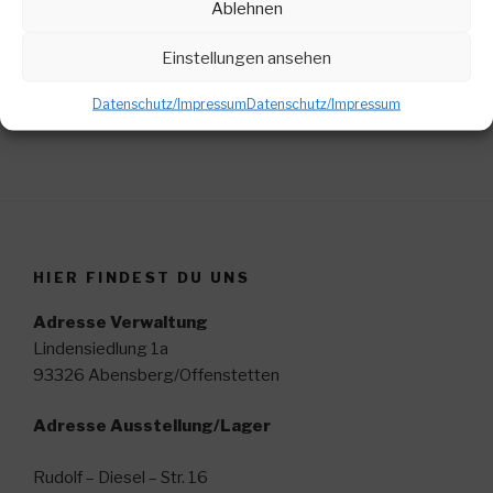
Ablehnen
IMPRESSUM
Einstellungen ansehen
http://fliesen-tp.de/privacy-policy
Datenschutz/Impressum
Datenschutz/Impressum
HIER FINDEST DU UNS
Adresse Verwaltung
Lindensiedlung 1a
93326 Abensberg/Offenstetten
Adresse Ausstellung/Lager
Rudolf – Diesel – Str. 16