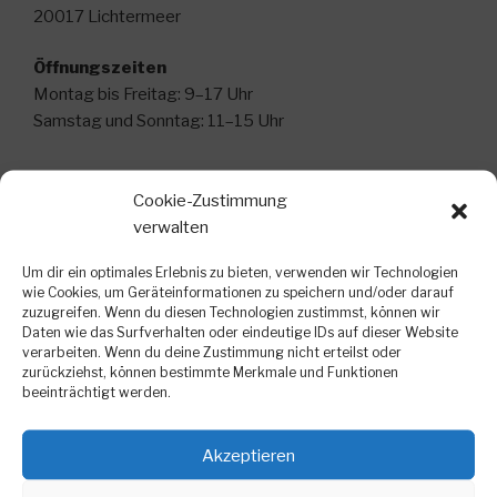
20017 Lichtermeer
Öffnungszeiten
Montag bis Freitag: 9–17 Uhr
Samstag und Sonntag: 11–15 Uhr
Cookie-Zustimmung
SUCHE
verwalten
Suche
Suche
Um dir ein optimales Erlebnis zu bieten, verwenden wir Technologien
nach:
wie Cookies, um Geräteinformationen zu speichern und/oder darauf
zuzugreifen. Wenn du diesen Technologien zustimmst, können wir
Daten wie das Surfverhalten oder eindeutige IDs auf dieser Website
verarbeiten. Wenn du deine Zustimmung nicht erteilst oder
ÜBER DIESE WEBSITE
zurückziehst, können bestimmte Merkmale und Funktionen
beeinträchtigt werden.
Hier wäre ein guter Platz, um dich und deine Website
vorzustellen oder weitere Informationen anzugeben.
Akzeptieren